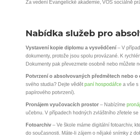
Za vedení Evangelické akademie, VOŠ sociálně pr
Nabídka služeb pro abso
Vystavení kopie diplomu a vysvědčení
– V případ
dokumenty, protože jsou spolu provázané. K rychlém
Dokumenty pak převezmete osobně nebo můžete něk
Potvrzení o absolvovaných předmětech nebo o 
svého studia? Dejte vědět
paní hospodářce
a vše s 
papírového potvrzení).
Pronájem vyučovacích prostor
– Nabízíme
proná
učebnu. V případech hodných zvláštního zřetele se 
Fotoarchiv
– Ve škole máme digitální fotoarchiv, kt
do současnosti. Máte-li zájem o nějaké snímky z do