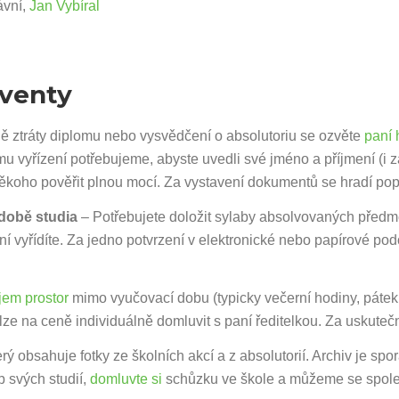
ávní,
Jan Vybíral
lventy
ě ztráty diplomu nebo vysvědčení o absolutoriu se ozvěte
paní
u vyřízení potřebujeme, abyste uvedli své jméno a příjmení (i z
oho pověřit plnou mocí. Za vystavení dokumentů se hradí pop
době studia
– Potřebujete doložit sylaby absolvovaných předm
ní vyřídíte. Za jedno potvrzení v elektronické nebo papírové po
jem prostor
mimo vyučovací dobu (typicky večerní hodiny, pátek
lze na ceně individuálně domluvit s paní ředitelkou. Za uskute
erý obsahuje fotky ze školních akcí a z absolutorií. Archiv je s
b svých studií,
domluvte si
schůzku ve škole a můžeme se spole