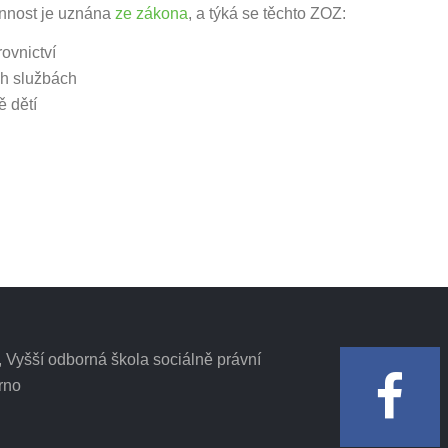
nnost je uznána
ze zákona
, a týká se těchto ZOZ:
ovnictví
ích službách
ě dětí
Vyšší odborná škola sociálně právní
rno