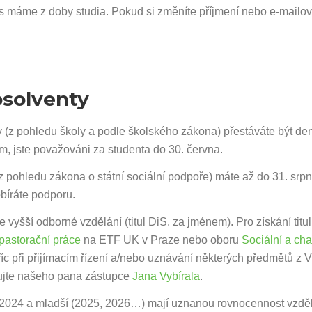
s máme z doby studia. Pokud si změníte příjmení nebo e-mailovo
bsolventy
 (z pohledu školy a podle školského zákona) přestáváte být de
m, jste považováni za studenta do 30. června.
z pohledu zákona o státní sociální podpoře) máte až do 31. srpna
bíráte podporu.
vyšší odborné vzdělání (titul DiS. za jménem). Pro získání titu
 pastorační práce
na ETF UK v Praze nebo oboru
Sociální a cha
íc při přijímacím řízení a/nebo uznávání některých předmětů 
ktujte našeho pana zástupce
Jana Vybírala
.
 2024 a mladší (2025, 2026…) mají uznanou rovnocennost vzdělá