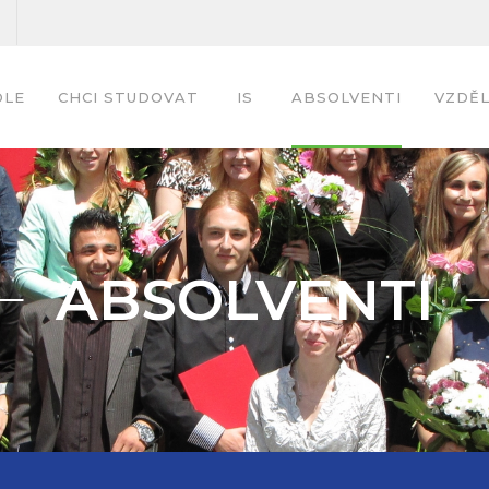
OLE
CHCI STUDOVAT
IS
ABSOLVENTI
VZDĚL
ABSOLVENTI