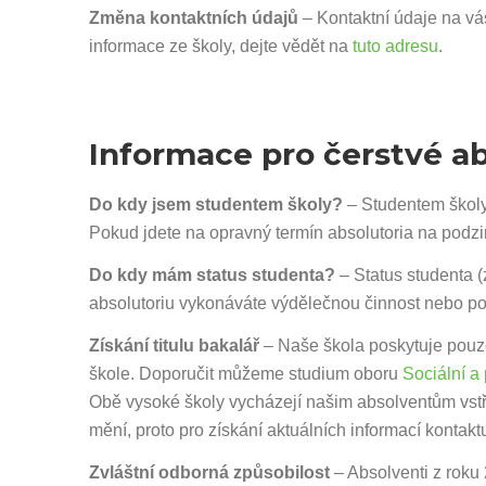
Změna kontaktních údajů
– Kontaktní údaje na vá
informace ze školy, dejte vědět na
tuto adresu
.
Informace pro čerstvé a
Do kdy jsem studentem školy?
– Studentem školy
Pokud jdete na opravný termín absolutoria na podzi
Do kdy mám status studenta?
– Status studenta (
absolutoriu vykonáváte výdělečnou činnost nebo po
Získání titulu bakalář
– Naše škola poskytuje pouze 
škole. Doporučit můžeme studium oboru
Sociální a
Obě vysoké školy vycházejí našim absolventům vstř
mění, proto pro získání aktuálních informací konta
Zvláštní odborná způsobilost
– Absolventi z roku