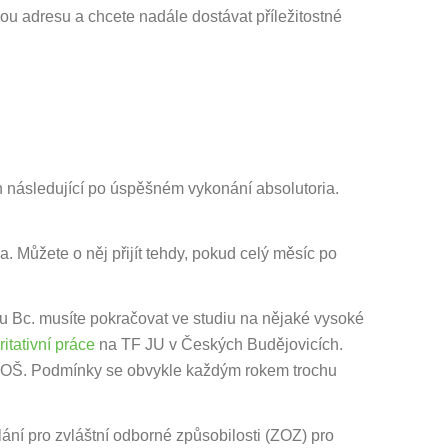
u adresu a chcete nadále dostávat příležitostné
n následující po úspěšném vykonání absolutoria.
. Můžete o něj přijít tehdy, pokud celý měsíc po
lu Bc. musíte pokračovat ve studiu na nějaké vysoké
ritativní práce
na TF JU v Českých Budějovicích.
z VOŠ. Podmínky se obvykle každým rokem trochu
ní pro zvláštní odborné způsobilosti (ZOZ) pro