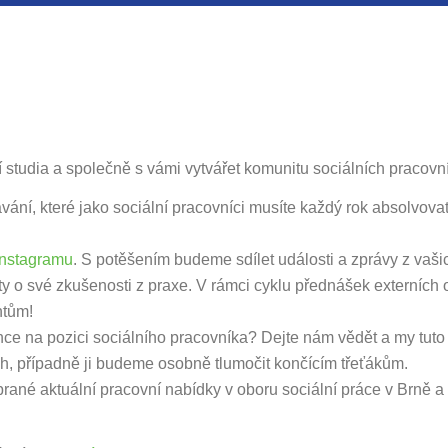
ní studia a společně s vámi vytvářet komunitu sociálních praco
ání, které jako sociální pracovníci musíte každý rok absolvov
Instagramu
. S potěšením budeme sdílet události a zprávy z vaši
ty o své zkušenosti z praxe. V rámci cyklu přednášek externích
ntům!
ce na pozici sociálního pracovníka? Dejte nám vědět a my tut
tích, případně ji budeme osobně tlumočit končícím třeťákům.
rané aktuální pracovní nabídky v oboru sociální práce v Brně a