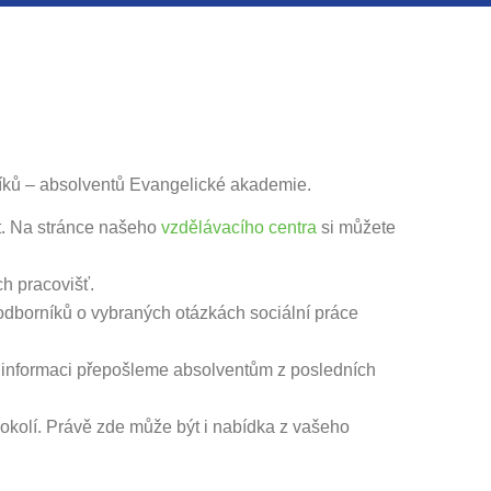
vníků – absolventů Evangelické akademie.
at. Na stránce našeho
vzdělávacího centra
si můžete
ch pracovišť.
 odborníků o vybraných otázkách sociální práce
o informaci přepošleme absolventům z posledních
 okolí. Právě zde může být i nabídka z vašeho