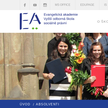
MS OFFICE
EDUPAGE
IS
O ŠK
ÚVOD
ABSOLVENTI