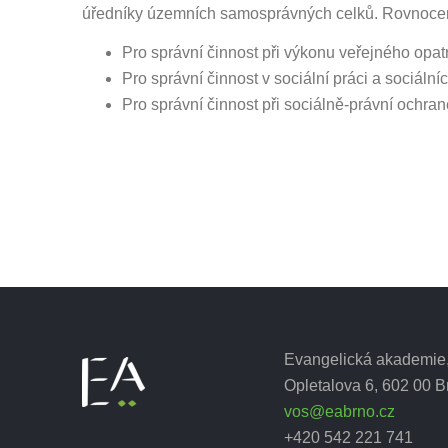
úředníky územních samosprávných celků. Rovnoce
Pro správní činnost při výkonu veřejného opatr
Pro správní činnost v sociální práci a sociáln
Pro správní činnost při sociálně-právní ochran
Evangelická akademie, 
Opletalova 6, 602 00 B
vos@eabrno.cz
+420 542 221 741