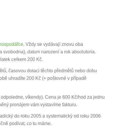
 hospodářce
. Vždy se vydávají znovu oba
a svobodna), datum narození a rok absolutoria.
latek celkem 200 Kč.
ětů, časovou dotaci těchto předmětů nebo dobu
době uhradíte 200 Kč (+ poštovné v případě
 odpoledne, víkendy). Cena je 600 Kč/hod za jednu
čněný pronájem vám vystavíme fakturu.
poradický do roku 2005 a systematický od roku 2006
čně podívat, co tu máme.