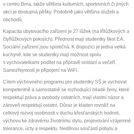
v centru Brna, takže většina kulturních, sportovních či jiných
akcí je dostupná pěšky. Podobně jako většina služeb a
obchodů.
Kapacita ubytovacího zařízení je 27 lůžek (na třílůžkových a
čtyřlůžkových pokojích). Přednost mají studentky škol EA.
Sociální zařízení jsou společná. K dispozici je jedna velká
kuchyně, kde se studentky mají možnost spolu
s vychovatelkami podílet na přípravě snídaní a večeří.
Samozřejmostí je připojení na WiFi.
Cílem výchovného programu pro studentky SŠ je vychovat
kompetentně a samostatně se rozhodující mladé ženy, které
respektují práva a svobody ostatních, mají vlastní názor a
zároveň respektují ostatní. Důraz je kladen rovněž na
celkový rozvoj osobnosti v duchu křesťanských hodnot,
výchovu ke zdravému životnímu stylu, projevování vzájemné
tolerance, úcty a respektu. Nedílnou součástí pobytu a