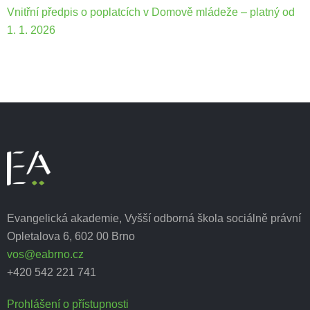
Vnitřní předpis o poplatcích v Domově mládeže – platný od
1. 1. 2026
Evangelická akademie, Vyšší odborná škola sociálně právní
Opletalova 6, 602 00 Brno
vos@eabrno.cz
+420 542 221 741
Prohlášení o přístupnosti