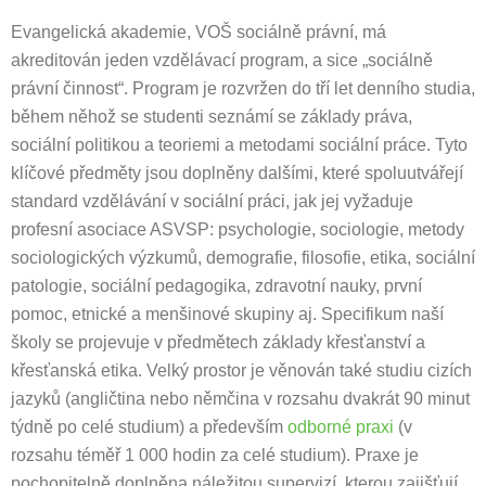
Evangelická akademie, VOŠ sociálně právní, má
akreditován jeden vzdělávací program, a sice „sociálně
právní činnost“. Program je rozvržen do tří let denního studia,
během něhož se studenti seznámí se základy práva,
sociální politikou a teoriemi a metodami sociální práce. Tyto
klíčové předměty jsou doplněny dalšími, které spoluutvářejí
standard vzdělávání v sociální práci, jak jej vyžaduje
profesní asociace ASVSP: psychologie, sociologie, metody
sociologických výzkumů, demografie, filosofie, etika, sociální
patologie, sociální pedagogika, zdravotní nauky, první
pomoc, etnické a menšinové skupiny aj. Specifikum naší
školy se projevuje v předmětech základy křesťanství a
křesťanská etika. Velký prostor je věnován také studiu cizích
jazyků (angličtina nebo němčina v rozsahu dvakrát 90 minut
týdně po celé studium) a především
odborné praxi
(v
rozsahu téměř 1 000 hodin za celé studium). Praxe je
pochopitelně doplněna náležitou supervizí, kterou zajišťují