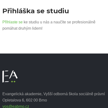
Přihláška se studiu
Přihlaste se
ke studiu u nás a naučíte se profesionálně
pomáhat druhým lidem!
Evangelická akademie, Vyšší odborná škola sociálně právní
Opletalova 6, 602 00 Brno
vos@eabrno.cz