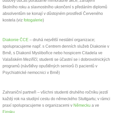
budovy občas pořádáme mimořádné akce; zahájení
školního roku a slavnostního ukončení s předáním diplomů
absolventům se konají v důstojném prostředí Červeného
kostela (viz
fotogalerie
)
Diakonie ČCE
– druhá největší nestátní organizace;
spolupracujeme např. s Centrem denních služeb Diakonie v
Brně, s Diakonií Myslibořice nebo hospicem Citadela ve
Valašském Meziříčí; studenti se účastní se i dobrovolnických
programů (návštěvy opuštěných seniorů či pacientů v
Psychiatrické nemocnici v Brně)
Zahraniční partneři – všichni studenti druhého ročníku jezdí
každý rok na studijní cestu do německého Stuttgartu; v rámci
praxí spolupracujeme s organizacemi v
Německu
a ve
Finsku