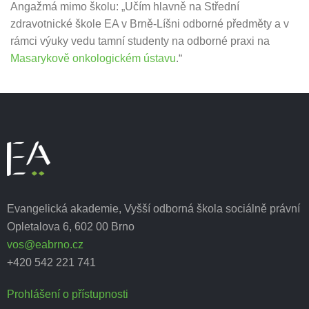
Angažmá mimo školu: „Učím hlavně na Střední
zdravotnické škole EA v Brně-Líšni odborné předměty a v
rámci výuky vedu tamní studenty na odborné praxi na
Masarykově onkologickém ústavu
.“
Evangelická akademie, Vyšší odborná škola sociálně právní
Opletalova 6, 602 00 Brno
vos@eabrno.cz
+420 542 221 741
Prohlášení o přístupnosti