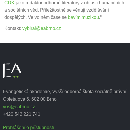
CDK
jako redaktor odborné literatury z oblasti humanitních
a sociálních věd. Příležitostně se věnuji vzdělávání
dospělých. Ve volném čase se
bavím muzikou
.“
Kontakt:
vybiral@eabrno.cz
Evangelická akademie, Vyšší odborná škola sociálně právní
Opletalova 6, 602 00 Brno
vos@eabrno.cz
+420 542 221 741
Prohlášení o přístupnosti