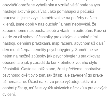
obzvlášť ohrožené vyhořením a vzniká větší potřeba tyto
nástroje aktivně používat. Jako pomáhající a pečující
pracovníci jsme zvyklí zaměřovat se na potřeby našich
klientů, jsme dobří v naslouchání a není neobvyklé, že
zapomeneme naslouchat sobě a vlastním potřebám. Kurz si
klade za cíl vybavit účastníky praktickými a konkrétními
nástroji, denními praktikami, inspiracemi, abychom už další
den mohli čerpat benefity psychohygieny. Zaměříme se
nejen na možné způsoby jak psychohygienu praktikovat
obecně, ale jak ji zařadit do konkrétního životního stylu
účastníků. Často se totiž stane, že si přečteme inspirativní
psychologické tipy o tom, jak žít líp, ale zavedení do praxe
už nenastane. Účast na kurzu proto vyžaduje aktivní a
osobní přístup, můžete využít aktivních nácviků a praktických
cvičení.