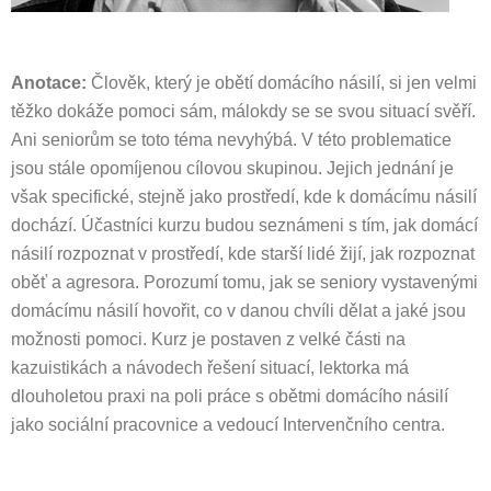
Anotace:
Člověk, který je obětí domácího násilí, si jen velmi
těžko dokáže pomoci sám, málokdy se se svou situací svěří.
Ani seniorům se toto téma nevyhýbá. V této problematice
jsou stále opomíjenou cílovou skupinou. Jejich jednání je
však specifické, stejně jako prostředí, kde k domácímu násilí
dochází. Účastníci kurzu budou seznámeni s tím, jak domácí
násilí rozpoznat v prostředí, kde starší lidé žijí, jak rozpoznat
oběť a agresora. Porozumí tomu, jak se seniory vystavenými
domácímu násilí hovořit, co v danou chvíli dělat a jaké jsou
možnosti pomoci. Kurz je postaven z velké části na
kazuistikách a návodech řešení situací, lektorka má
dlouholetou praxi na poli práce s obětmi domácího násilí
jako sociální pracovnice a vedoucí Intervenčního centra.